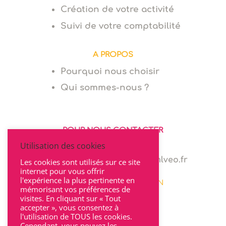
Création de votre activité
Suivi de votre comptabilité
A PROPOS
Pourquoi nous choisir
Qui sommes-nous ?
POUR NOUS CONTACTER
Utilisation des cookies
06 64 94 03 68
marie.levionnois@cabinet-mlveo.fr
Les cookies sont utilisés sur ce site
internet pour vous offrir
l'expérience la plus pertinente en
22 rue Seguin 69002 LYON
mémorisant vos préférences de
visites. En cliquant sur « Tout
accepter », vous consentez à
l'utilisation de TOUS les cookies.
Cependant, vous pouvez les