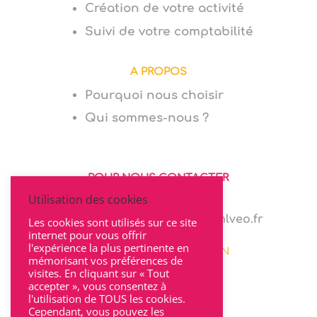
Création de votre activité
Suivi de votre comptabilité
A PROPOS
Pourquoi nous choisir
Qui sommes-nous ?
POUR NOUS CONTACTER
Utilisation des cookies
06 64 94 03 68
marie.levionnois@cabinet-mlveo.fr
Les cookies sont utilisés sur ce site
internet pour vous offrir
l'expérience la plus pertinente en
22 rue Seguin 69002 LYON
mémorisant vos préférences de
visites. En cliquant sur « Tout
accepter », vous consentez à
l'utilisation de TOUS les cookies.
Cependant, vous pouvez les