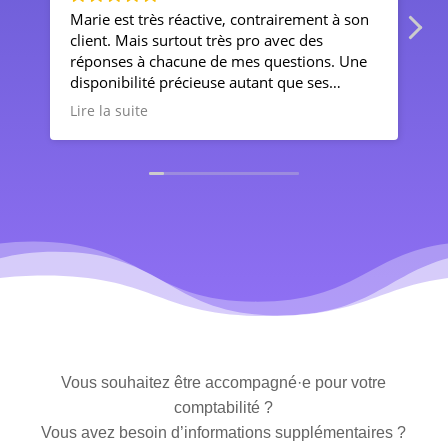
Marie est très réactive, contrairement à son
Ma
client. Mais surtout très pro avec des
n
réponses à chacune de mes questions. Une
qu
disponibilité précieuse autant que ses
si
conseils et sa rigueur. Je la recommande à
an
Lire la suite
Li
quiconque veut se faire conseiller.
ce
Merci pour tout, j'espère vous garder mais
es
maintenant cela ne dépend plus que de moi.
r
N'
Vous souhaitez être accompagné
·e pour votre
comptabilité ?
Vous avez besoin d’informations supplémentaires ?