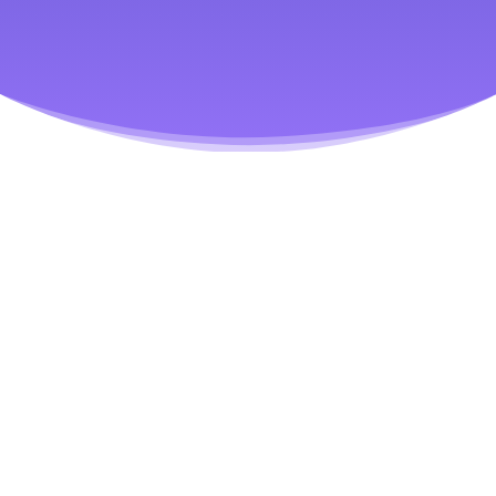
Spécialisation dans le secteur de la santé
pour votre structure
Notre cabinet a développé une
grande expertise dans
l’accompagnement des professionnels de la santé
.
Chaque secteur a en effet ses particularités
: des besoins
spécifiques, des lois précises à respecter
…Notre
connaissance de votre domaine nous permet de
vous
partager les meilleurs conseils
, et de
vous orienter vers