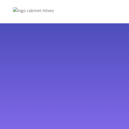
VOUS ÊTES
SAGE-FEMME ?
Vous êtes sage-femme et vous exercez en libéral ? Votre
rôle auprès des femmes est primordial !
Optez pour la gestion de votre comptabilité à
distance
. La
CARCDSF
et l’URSSAF seront anticipés.
Notre expert vous accompagnera pour optimiser votre
comptabilité.