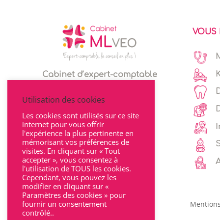
VOUS 
Cabinet d’expert-comptable
Espace client
Utilisation des cookies
Les cookies sont utilisés sur ce site
internet pour vous offrir
I
l'expérience la plus pertinente en
mémorisant vos préférences de
visites. En cliquant sur « Tout
accepter », vous consentez à
l'utilisation de TOUS les cookies.
Cependant, vous pouvez les
modifier en cliquant sur «
Paramètres des cookies » pour
fournir un consentement
Mentions
contrôlé..