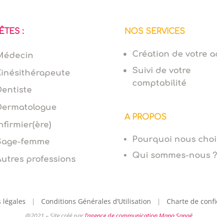
ÊTES :
NOS SERVICES
Création de votre ac
Médecin
Suivi de votre
Kinésithérapeute
comptabilité
Dentiste
Dermatologue
A PROPOS
nfirmier(ère)
Pourquoi nous choi
Sage-femme
Qui sommes-nous ?
Autres professions
 légales
|
Conditions Générales d’Utilisation
|
Charte de confi
@2021 – Site créé par
l’agence de communication Mana Sanaé