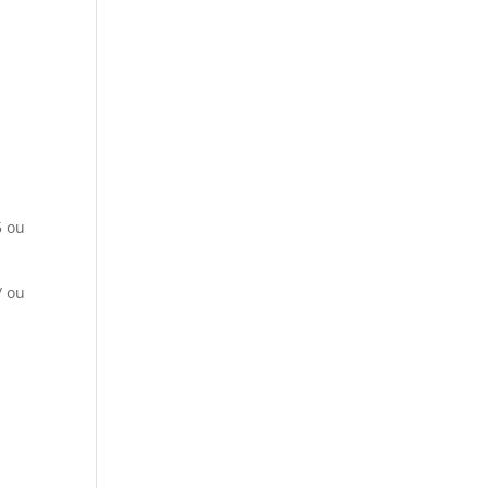
5 ou
/ ou