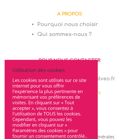
A PROPOS
Pourquoi nous choisir
Qui sommes-nous ?
POUR NOUS CONTACTER
Utilisation des cookies
06 64 94 03 68
marie.levionnois@cabinet-mlveo.fr
Les cookies sont utilisés sur ce site
internet pour vous offrir
l'expérience la plus pertinente en
22 rue Seguin 69002 LYON
mémorisant vos préférences de
visites. En cliquant sur « Tout
accepter », vous consentez à
l'utilisation de TOUS les cookies.
Cependant, vous pouvez les
modifier en cliquant sur «
Paramètres des cookies » pour
fournir un consentement contrôlé..
Mentions légales
|
Conditions Générales