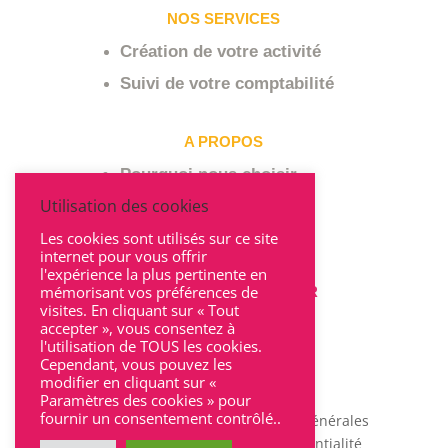
NOS SERVICES
Création de votre activité
Suivi de votre comptabilité
A PROPOS
Pourquoi nous choisir
Utilisation des cookies
Qui sommes-nous ?
Les cookies sont utilisés sur ce site
internet pour vous offrir
l'expérience la plus pertinente en
mémorisant vos préférences de
POUR NOUS CONTACTER
visites. En cliquant sur « Tout
accepter », vous consentez à
l'utilisation de TOUS les cookies.
Cependant, vous pouvez les
modifier en cliquant sur «
Paramètres des cookies » pour
fournir un consentement contrôlé..
Mentions légales
|
Conditions Générales
d’Utilisation
|
Charte de confidentialité