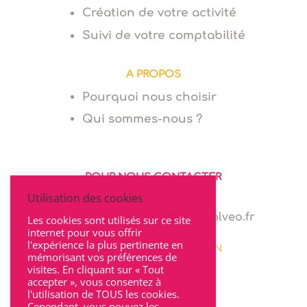
Création de votre activité
Suivi de votre comptabilité
A PROPOS
Pourquoi nous choisir
Qui sommes-nous ?
POUR NOUS CONTACTER
Utilisation des cookies
06 64 94 03 68
marie.levionnois@cabinet-mlveo.fr
Les cookies sont utilisés sur ce site
internet pour vous offrir
l'expérience la plus pertinente en
22 rue Seguin 69002 LYON
mémorisant vos préférences de
visites. En cliquant sur « Tout
accepter », vous consentez à
l'utilisation de TOUS les cookies.
Cependant, vous pouvez les