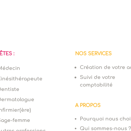
ÊTES :
NOS SERVICES
Création de votre ac
Médecin
Suivi de votre
Kinésithérapeute
comptabilité
Dentiste
Dermatologue
A PROPOS
nfirmier(ère)
Pourquoi nous choi
Sage-femme
Qui sommes-nous ?
Autres professions