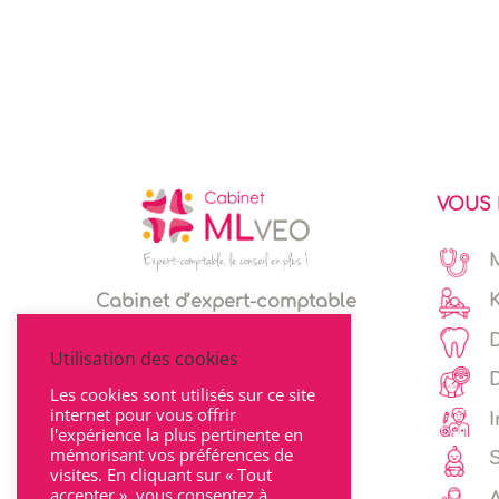
VOUS 
Cabinet d’expert-comptable
Espace client
Utilisation des cookies
Les cookies sont utilisés sur ce site
internet pour vous offrir
I
l'expérience la plus pertinente en
mémorisant vos préférences de
visites. En cliquant sur « Tout
accepter », vous consentez à