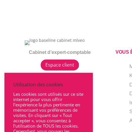
VOUS Ê
Cabinet d’expert-comptable
Espace client
K
Utilisation des cookies
D
D
Les cookies sont utilisés sur ce site
internet pour vous offrir
I
l'expérience la plus pertinente en
mémorisant vos préférences de
visites. En cliquant sur « Tout
accepter », vous consentez à
A
l'utilisation de TOUS les cookies.
Cependant, vous pouvez les