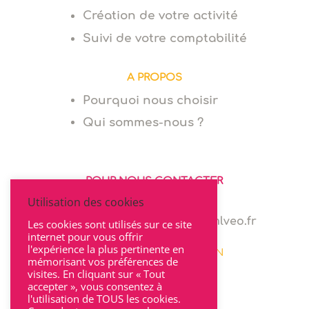
Création de votre activité
Suivi de votre comptabilité
A PROPOS
Pourquoi nous choisir
Qui sommes-nous ?
POUR NOUS CONTACTER
Utilisation des cookies
06 64 94 03 68
marie.levionnois@cabinet-mlveo.fr
Les cookies sont utilisés sur ce site
internet pour vous offrir
l'expérience la plus pertinente en
22 rue Seguin 69002 LYON
mémorisant vos préférences de
visites. En cliquant sur « Tout
accepter », vous consentez à
l'utilisation de TOUS les cookies.