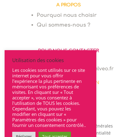
A PROPOS
Pourquoi nous choisir
Qui sommes-nous ?
POUR NOUS CONTACTER
Utilisation des cookies
06 64 94 03 68
marie.levionnois@cabinet-mlveo.fr
Les cookies sont utilisés sur ce site
internet pour vous offrir
l'expérience la plus pertinente en
22 rue Seguin 69002 LYON
mémorisant vos préférences de
visites. En cliquant sur « Tout
accepter », vous consentez à
l'utilisation de TOUS les cookies.
Cependant, vous pouvez les
modifier en cliquant sur «
Paramètres des cookies » pour
fournir un consentement contrôlé..
Mentions légales
|
Conditions Générales
d’Utilisation
|
Charte de confidentialité
Réglages
Tout accepter