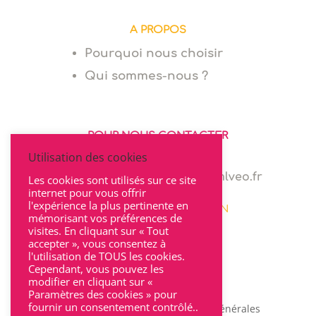
A PROPOS
Pourquoi nous choisir
Qui sommes-nous ?
POUR NOUS CONTACTER
Utilisation des cookies
06 64 94 03 68
marie.levionnois@cabinet-mlveo.fr
Les cookies sont utilisés sur ce site
internet pour vous offrir
l'expérience la plus pertinente en
22 rue Seguin 69002 LYON
mémorisant vos préférences de
visites. En cliquant sur « Tout
accepter », vous consentez à
l'utilisation de TOUS les cookies.
Cependant, vous pouvez les
modifier en cliquant sur «
Paramètres des cookies » pour
fournir un consentement contrôlé..
Mentions légales
|
Conditions Générales