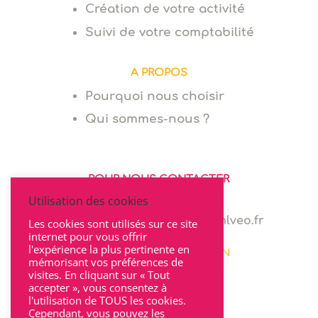
Création de votre activité
Suivi de votre comptabilité
A PROPOS
Pourquoi nous choisir
Qui sommes-nous ?
POUR NOUS CONTACTER
Utilisation des cookies
06 64 94 03 68
marie.levionnois@cabinet-mlveo.fr
Les cookies sont utilisés sur ce site
internet pour vous offrir
l'expérience la plus pertinente en
22 rue Seguin 69002 LYON
mémorisant vos préférences de
visites. En cliquant sur « Tout
accepter », vous consentez à
l'utilisation de TOUS les cookies.
Cependant, vous pouvez les