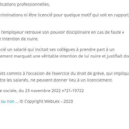
dications professionnelles.
scriminations ni être licencié pour quelque motif qui soit en rapport
l’employeur retrouve son pouvoir disciplinaire en cas de faute «
ne intention de nuire.
ié un salarié qui incitait ses collègues à prendre part à un
ment marquait une véritable intention de lui nuire et justifiait d
aits commis à l’occasion de l’exercice du droit de grève, qui impliq
re les salariés, ne peuvent donner lieu à un licenciement.
re sociale, du 23 novembre 2022 n°21-19722
e, ou non …
© Copyright WebLex – 2023