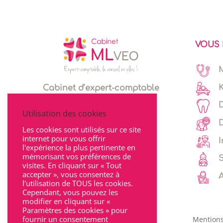
VOUS 
Cabinet d’expert-comptable
Espace client
Utilisation des cookies
Les cookies sont utilisés sur ce site
internet pour vous offrir
I
l'expérience la plus pertinente en
mémorisant vos préférences de
visites. En cliquant sur « Tout
accepter », vous consentez à
l'utilisation de TOUS les cookies.
Cependant, vous pouvez les
modifier en cliquant sur «
Paramètres des cookies » pour
fournir un consentement
Mentions