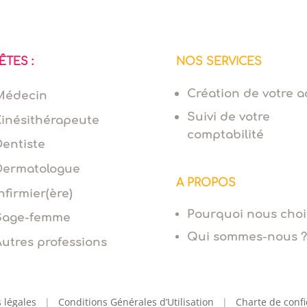
ÊTES :
NOS SERVICES
Création de votre ac
Médecin
Suivi de votre
Kinésithérapeute
comptabilité
Dentiste
Dermatologue
A PROPOS
nfirmier(ère)
Pourquoi nous choi
Sage-femme
Qui sommes-nous ?
Autres professions
 légales
|
Conditions Générales d’Utilisation
|
Charte de confi