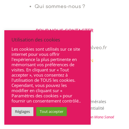
Qui sommes-nous ?
POUR NOUS CONTACTER
Utilisation des cookies
06 64 94 03 68
marie.levionnois@cabinet-mlveo.fr
Les cookies sont utilisés sur ce site
internet pour vous offrir
l'expérience la plus pertinente en
22 rue Seguin 69002 LYON
mémorisant vos préférences de
visites. En cliquant sur « Tout
accepter », vous consentez à
l'utilisation de TOUS les cookies.
Cependant, vous pouvez les
modifier en cliquant sur «
Paramètres des cookies » pour
fournir un consentement contrôlé..
Mentions légales
|
Conditions Générales
d’Utilisation
|
Charte de confidentialité
Réglages
Tout accepter
@2021 – Site créé par
l’agence de communication Mana Sanaé