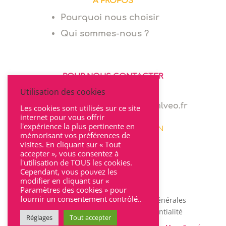
A PROPOS
Pourquoi nous choisir
Qui sommes-nous ?
POUR NOUS CONTACTER
Utilisation des cookies
06 64 94 03 68
marie.levionnois@cabinet-mlveo.fr
Les cookies sont utilisés sur ce site
internet pour vous offrir
l'expérience la plus pertinente en
22 rue Seguin 69002 LYON
mémorisant vos préférences de
visites. En cliquant sur « Tout
accepter », vous consentez à
l'utilisation de TOUS les cookies.
Cependant, vous pouvez les
modifier en cliquant sur «
Paramètres des cookies » pour
fournir un consentement contrôlé..
Mentions légales
|
Conditions Générales
d’Utilisation
|
Charte de confidentialité
Réglages
Tout accepter