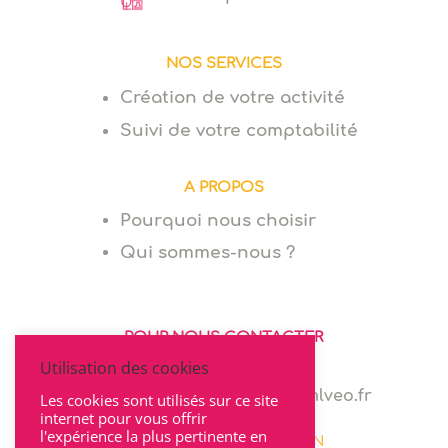
NOS SERVICES
Création de votre activité
Suivi de votre comptabilité
A PROPOS
Pourquoi nous choisir
Qui sommes-nous ?
POUR NOUS CONTACTER
Utilisation des cookies
06 64 94 03 68
marie.levionnois@cabinet-mlveo.fr
Les cookies sont utilisés sur ce site
internet pour vous offrir
l'expérience la plus pertinente en
22 rue Seguin 69002 LYON