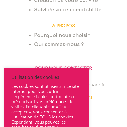
Création de votre activité
Suivi de votre comptabilité
A PROPOS
Pourquoi nous choisir
Qui sommes-nous ?
POUR NOUS CONTACTER
Utilisation des cookies
06 64 94 03 68
marie.levionnois@cabinet-mlveo.fr
Les cookies sont utilisés sur ce site
internet pour vous offrir
l'expérience la plus pertinente en
22 rue Seguin 69002 LYON
mémorisant vos préférences de
visites. En cliquant sur « Tout
accepter », vous consentez à
l'utilisation de TOUS les cookies.
Cependant, vous pouvez les