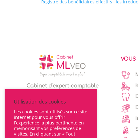
Registre des bénéficiaires effectifs : les irrédu
VOUS 
Cabinet d’expert-comptable
Espace client
Utilisation des cookies
Les cookies sont utilisés sur ce site
internet pour vous offrir
I
l'expérience la plus pertinente en
mémorisant vos préférences de
visites. En cliquant sur « Tout