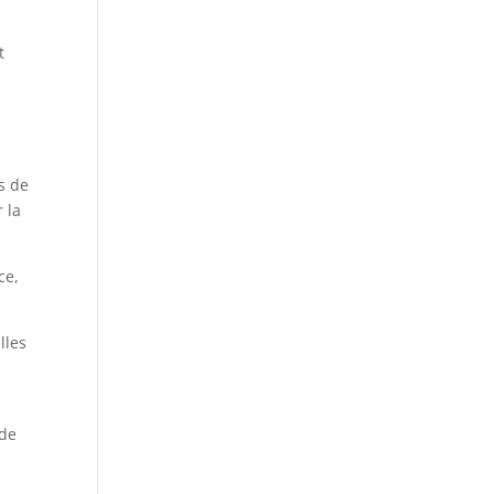
t
s de
 la
ce,
lles
 de