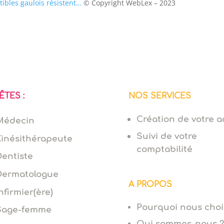
ctibles gaulois résistent…
© Copyright WebLex – 2023
ÊTES :
NOS SERVICES
Création de votre ac
Médecin
Suivi de votre
Kinésithérapeute
comptabilité
Dentiste
Dermatologue
A PROPOS
nfirmier(ère)
Pourquoi nous choi
Sage-femme
Qui sommes-nous ?