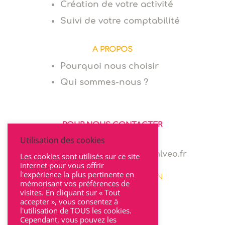
Création de votre activité
Suivi de votre comptabilité
A PROPOS
Pourquoi nous choisir
Qui sommes-nous ?
POUR NOUS CONTACTER
Utilisation des cookies
06 64 94 03 68
marie.levionnois@cabinet-mlveo.fr
Les cookies sont utilisés sur ce site
internet pour vous offrir
l'expérience la plus pertinente en
22 rue Seguin 69002 LYON
mémorisant vos préférences de
visites. En cliquant sur « Tout
accepter », vous consentez à
l'utilisation de TOUS les cookies.
Cependant, vous pouvez les