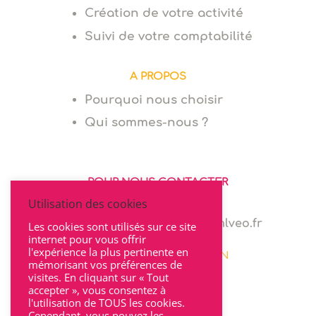
Création de votre activité
Suivi de votre comptabilité
A PROPOS
Pourquoi nous choisir
Qui sommes-nous ?
POUR NOUS CONTACTER
Utilisation des cookies
06 64 94 03 68
marie.levionnois@cabinet-mlveo.fr
Les cookies sont utilisés sur ce site
internet pour vous offrir
l'expérience la plus pertinente en
22 rue Seguin 69002 LYON
mémorisant vos préférences de
visites. En cliquant sur « Tout
accepter », vous consentez à
l'utilisation de TOUS les cookies.
Cependant, vous pouvez les