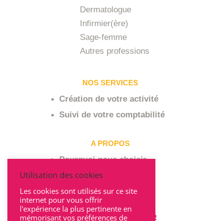
Dermatologue
Infirmier(ère)
Sage-femme
Autres professions
NOS SERVICES
Création de votre activité
Suivi de votre comptabilité
A PROPOS
Pourquoi nous choisir
Utilisation des cookies
Qui sommes-nous ?
Les cookies sont utilisés sur ce site
internet pour vous offrir
l'expérience la plus pertinente en
mémorisant vos préférences de
POUR NOUS CONTACTER