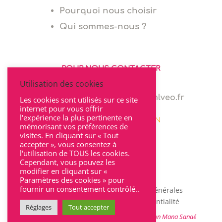
Pourquoi nous choisir
Qui sommes-nous ?
POUR NOUS CONTACTER
Utilisation des cookies
06 64 94 03 68
marie.levionnois@cabinet-mlveo.fr
Les cookies sont utilisés sur ce site
internet pour vous offrir
l'expérience la plus pertinente en
22 rue Seguin 69002 LYON
mémorisant vos préférences de
visites. En cliquant sur « Tout
accepter », vous consentez à
l'utilisation de TOUS les cookies.
Cependant, vous pouvez les
modifier en cliquant sur «
Paramètres des cookies » pour
fournir un consentement contrôlé..
Mentions légales
|
Conditions Générales
d’Utilisation
|
Charte de confidentialité
Réglages
Tout accepter
@2021 – Site créé par
l’agence de communication Mana Sanaé