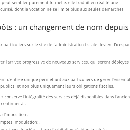
n peut sembler purement formelle, elle traduit en réalité une
curisé, dont la vocation ne se limite plus aux seules démarches
mpôts : un changement de nom depuis 
particuliers sur le site de l’administration fiscale devient l’« espa
 l’arrivée progressive de nouveaux services, qui seront déployés
point d’entrée unique permettant aux particuliers de gérer l’ensemb
s publics, et non plus uniquement leurs obligations fiscales.
» conserve l’intégralité des services déjà disponibles dans l’ancien
 continuer à :
s d’imposition ;
omptes, modulation) ;
nu, taxes foncières, taxe d’habitation résiduelle, etc.) ;