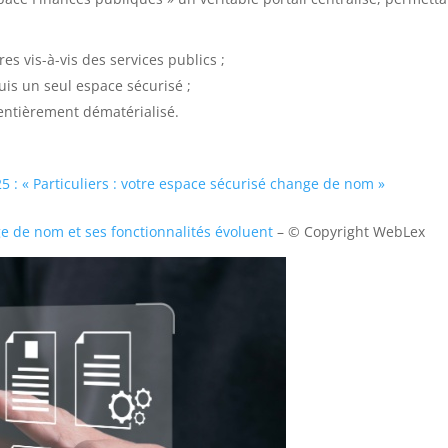
es vis-à-vis des services publics ;
is un seul espace sécurisé ;
 entièrement dématérialisé.
 : « Particuliers : votre espace sécurisé change de nom »
e de nom et ses fonctionnalités évoluent
– © Copyright WebLex