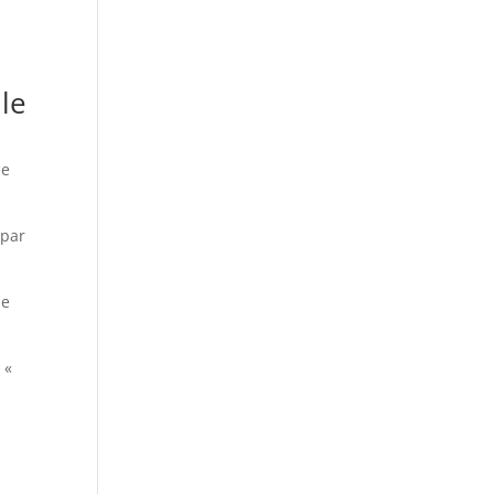
le
ce
 par
le
 «