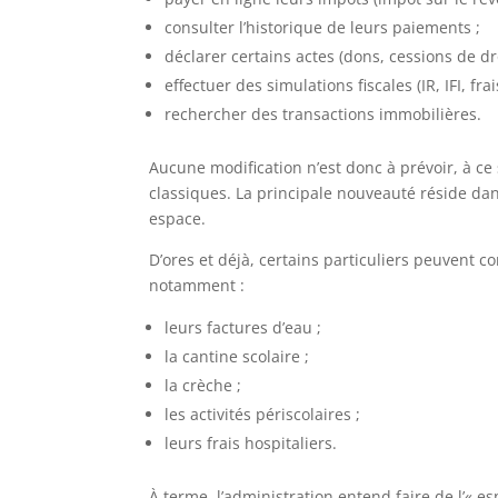
consulter l’historique de leurs paiements ;
déclarer certains actes (dons, cessions de dro
effectuer des simulations fiscales (IR, IFI, frai
rechercher des transactions immobilières.
Aucune modification n’est donc à prévoir, à ce
classiques. La principale nouveauté réside da
espace.
D’ores et déjà, certains particuliers peuvent co
notamment :
leurs factures d’eau ;
la cantine scolaire ;
la crèche ;
les activités périscolaires ;
leurs frais hospitaliers.
À terme, l’administration entend faire de l’« e