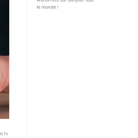
le monde !
 l’«