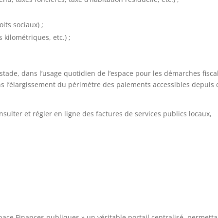
its sociaux) ;
s kilométriques, etc.) ;
 stade, dans l’usage quotidien de l’espace pour les démarches fisca
ns l’élargissement du périmètre des paiements accessibles depuis 
nsulter et régler en ligne des factures de services publics locaux,
space Finances publiques » un véritable portail centralisé, permett