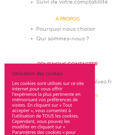
Suivi de votre comptabilité
A PROPOS
Pourquoi nous choisir
Qui sommes-nous ?
POUR NOUS CONTACTER
Utilisation des cookies
06 64 94 03 68
marie.levionnois@cabinet-mlveo.fr
Les cookies sont utilisés sur ce site
internet pour vous offrir
l'expérience la plus pertinente en
22 rue Seguin 69002 LYON
mémorisant vos préférences de
visites. En cliquant sur « Tout
accepter », vous consentez à
l'utilisation de TOUS les cookies.
Cependant, vous pouvez les
modifier en cliquant sur «
Paramètres des cookies » pour