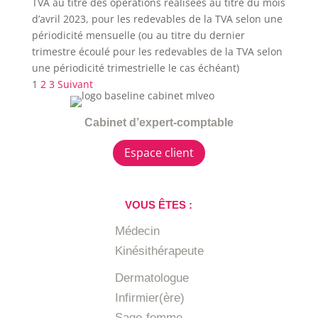
TVA au titre des opérations réalisées au titre du mois
d’avril 2023, pour les redevables de la TVA selon une
périodicité mensuelle (ou au titre du dernier
trimestre écoulé pour les redevables de la TVA selon
une périodicité trimestrielle le cas échéant)
Pagination
1
2
3
Suivant
des
publications
Cabinet d’expert-comptable
Espace client
VOUS ÊTES :
Médecin
Kinésithérapeute
Dermatologue
Infirmier(ère)
Sage-femme