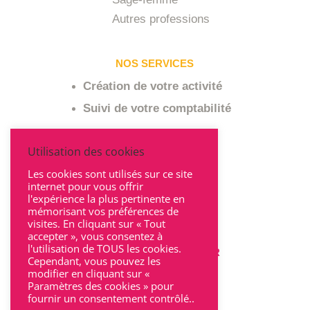
Autres professions
NOS SERVICES
Création de votre activité
Suivi de votre comptabilité
A PROPOS
Utilisation des cookies
Pourquoi nous choisir
Les cookies sont utilisés sur ce site
internet pour vous offrir
Qui sommes-nous ?
l'expérience la plus pertinente en
mémorisant vos préférences de
visites. En cliquant sur « Tout
accepter », vous consentez à
l'utilisation de TOUS les cookies.
POUR NOUS CONTACTER
Cependant, vous pouvez les
modifier en cliquant sur «
Paramètres des cookies » pour
fournir un consentement contrôlé..