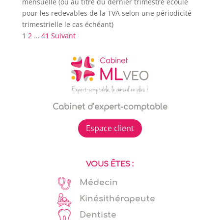
mensuelle (ou au titre du dernier trimestre écoulé
pour les redevables de la TVA selon une périodicité
trimestrielle le cas échéant)
Pagination
1
2
…
41
Suivant
des
publications
Cabinet d’expert-comptable
Espace client
VOUS ÊTES :
Médecin
Kinésithérapeute
Dentiste