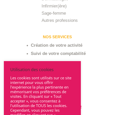
Infirmier(ère)
Sage-femme
Autres professions
NOS SERVICES
Création de votre activité
Suivi de votre comptabilité
A PROPOS
Utilisation des cookies
Pourquoi nous choisir
Les cookies sont utilisés sur ce site
internet pour vous offrir
Qui sommes-nous ?
l'expérience la plus pertinente en
mémorisant vos préférences de
visites. En cliquant sur « Tout
accepter », vous consentez à
l'utilisation de TOUS les cookies.
POUR NOUS CONTACTER
Cependant, vous pouvez les
modifier en cliquant sur «